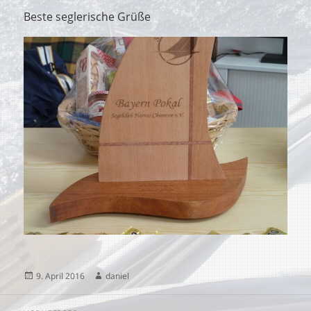
Beste seglerische Grüße
Veröffentlicht
Autor
9. April 2016
daniel
am
Beitragsnavigation