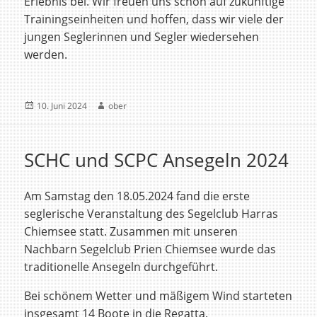
Erlebnis bei. Wir freuen uns schon auf zukünftige
Trainingseinheiten und hoffen, dass wir viele der
jungen Seglerinnen und Segler wiedersehen
werden.
Veröffentlicht
Autor
10. Juni 2024
ober
am
SCHC und SCPC Ansegeln 2024
Am Samstag den 18.05.2024 fand die erste
seglerische Veranstaltung des Segelclub Harras
Chiemsee statt. Zusammen mit unseren
Nachbarn Segelclub Prien Chiemsee wurde das
traditionelle Ansegeln durchgeführt.
Bei schönem Wetter und mäßigem Wind starteten
insgesamt 14 Boote in die Regatta.