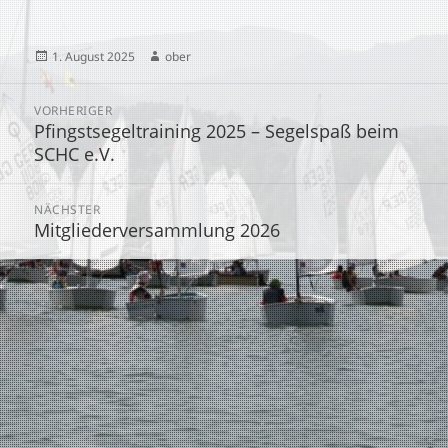
Veröffentlicht
Autor
1. August 2025
ober
am
Beitragsnavigation
VORHERIGER
Pfingstsegeltraining 2025 – Segelspaß beim
Vorheriger
SCHC e.V.
Beitrag:
NÄCHSTER
Mitgliederversammlung 2026
Nächster
Beitrag: