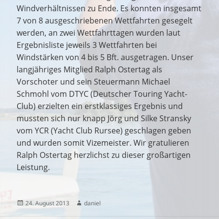
Windverhältnissen zu Ende. Es konnten insgesamt
7 von 8 ausgeschriebenen Wettfahrten gesegelt
werden, an zwei Wettfahrttagen wurden laut
Ergebnisliste jeweils 3 Wettfahrten bei
Windstärken von 4 bis 5 Bft. ausgetragen. Unser
langjähriges Mitglied Ralph Ostertag als
Vorschoter und sein Steuermann Michael
Schmohl vom DTYC (Deutscher Touring Yacht-
Club) erzielten ein erstklassiges Ergebnis und
mussten sich nur knapp Jörg und Silke Stransky
vom YCR (Yacht Club Rursee) geschlagen geben
und wurden somit Vizemeister. Wir gratulieren
Ralph Ostertag herzlichst zu dieser großartigen
Leistung.
Veröffentlicht
Autor
24. August 2013
daniel
am