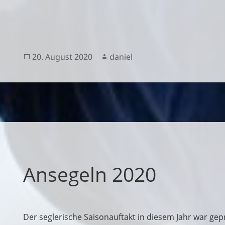
Veröffentlicht
Autor
20. August 2020
daniel
am
Ansegeln 2020
Der seglerische Saisonauftakt in diesem Jahr war ge