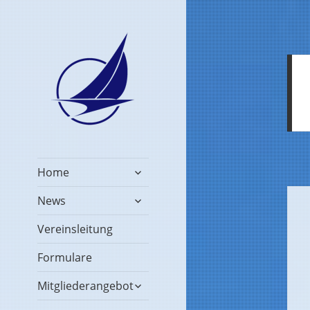
untermenü
Home
öffnen
untermenü
News
öffnen
Vereinsleitung
Formulare
untermenü
Mitgliederangebot
öffnen