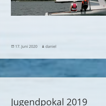
Veröffentlicht
Autor
17. Juni 2020
daniel
am
Jugendpokal 2019